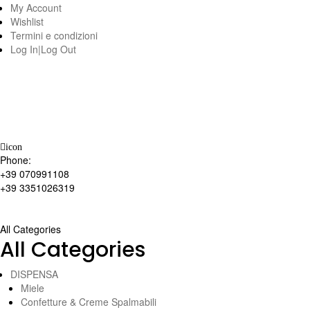
My Account
Wishlist
Termini e condizioni
Log In|Log Out
icon
Phone:
+39 070991108
+39 3351026319
All Categories
All Categories
DISPENSA
Miele
Confetture & Creme Spalmabili