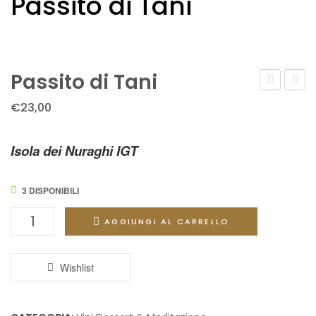
Passito di Tani
Passito di Tani
di
–
€
23,00
Dolianova
2023
Isola dei Nuraghi IGT
3 DISPONIBILI
Passito
AGGIUNGI AL CARRELLO
di
Tani
quantità
Wishlist