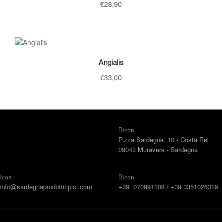
€
28,90
Angialis
€
33,00
icon
P.zza Sardegna, 10 - Costa Rei
09043 Muravera - Sardegna
icon
icon
info@sardegnaprodottitipici.com
+39 070991108 / +39 3351026319