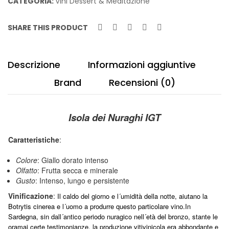
CATEGORIA:
Vini Dessert & Meditazione
SHARE THIS PRODUCT
Descrizione
Informazioni aggiuntive
Brand
Recensioni (0)
Isola dei Nuraghi IGT
Caratteristiche
:
Colore
: Giallo dorato intenso
Olfatto
: Frutta secca e minerale
Gusto
: Intenso, lungo e persistente
Vinificazione
:
Il caldo del giorno e l´umidità della notte, aiutano la
Botrytis cinerea e l´uomo a produrre questo particolare vino.In
Sardegna, sin dall´antico periodo nuragico nell´età del bronzo, stante le
oramai certe testimonianze, la produzione vitivinicola era abbondante e