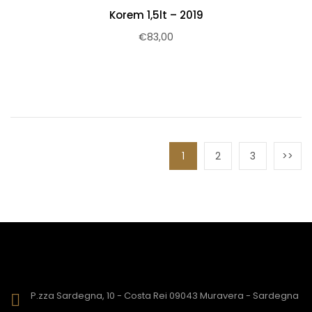
Korem 1,5lt – 2019
€
83,00
1
2
3
P.zza Sardegna, 10 - Costa Rei 09043 Muravera - Sardegna