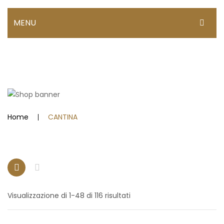
MENU
HOME
DISPENSA
Confetture & creme spalmabili
Dolci
Home
CANTINA
Miele
Olio EVO
Pasta & riso
Prodotti ittici
Visualizzazione di 1-48 di 116 risultati
CANTINA