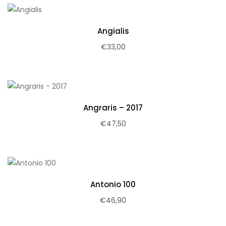
Bollicine
Liquori & distillati
Angialis
€
33,00
Vini bianchi
Vini dessert & meditazione
Vini rosati
Angraris – 2017
Vini rossi
€
47,50
IDEE REGALO
I NOSTRI MARCHI
CONTATTI
Antonio 100
0 ELEMENTI
€
46,90