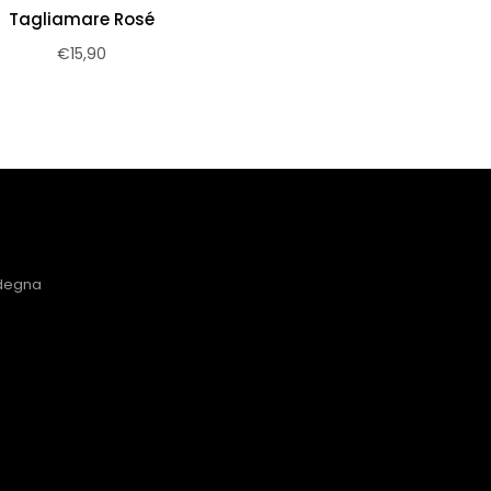
Tagliamare Rosé
€
15,90
rdegna