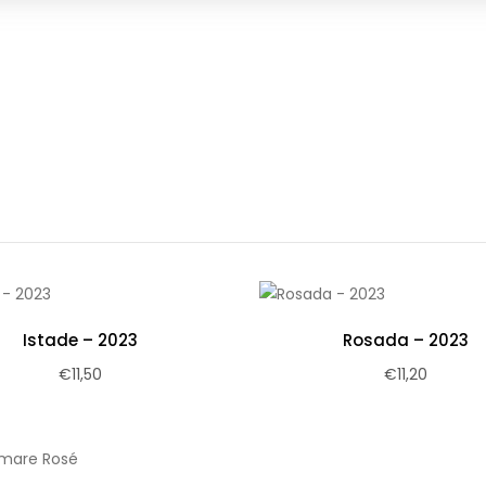
Istade – 2023
Rosada – 2023
€
11,50
€
11,20