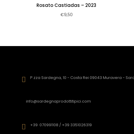
Rosato Castiadas – 2023
€
9,50
P.zza Sardegna, 10 - Costa Rei 09043 Muravera - Sa
info@sardegnaprodottitipici.com
+39 070991108 / +39 3351026319