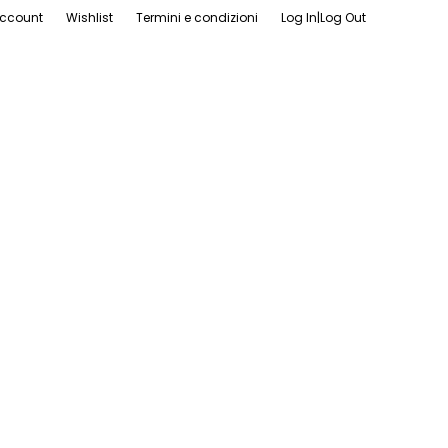
ccount
Wishlist
Termini e condizioni
Log In|Log Out