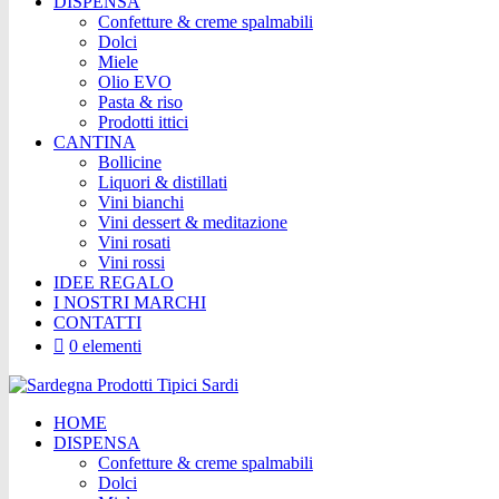
DISPENSA
Confetture & creme spalmabili
Dolci
Miele
Olio EVO
Pasta & riso
Prodotti ittici
CANTINA
Bollicine
Liquori & distillati
Vini bianchi
Vini dessert & meditazione
Vini rosati
Vini rossi
IDEE REGALO
I NOSTRI MARCHI
CONTATTI
0 elementi
HOME
DISPENSA
Confetture & creme spalmabili
Dolci