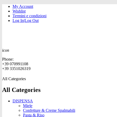
My Account
Wishlist
Termini e condizioni
Log In|Log Out
icon
Phone:
+39 070991108
+39 3351026319
All Categories
All Categories
DISPENSA
Miele
Confetture & Creme Spalmabili
Pasta & Riso