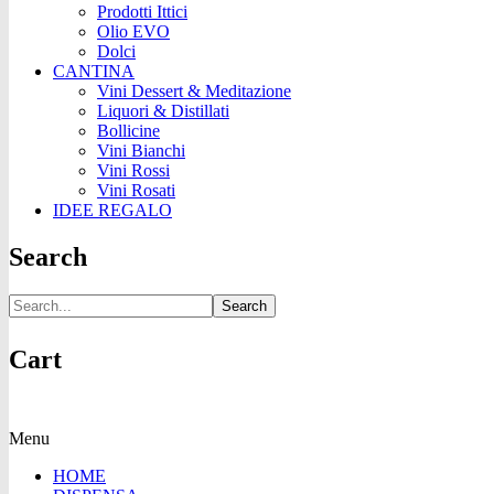
Prodotti Ittici
Olio EVO
Dolci
CANTINA
Vini Dessert & Meditazione
Liquori & Distillati
Bollicine
Vini Bianchi
Vini Rossi
Vini Rosati
IDEE REGALO
Search
Search
Cart
Menu
HOME