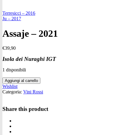
Terresicci – 2016
Ju – 2017
Assaje – 2021
€
39,90
Isola dei Nuraghi IGT
1 disponibili
Assaje
Aggiungi al carrello
-
Wishlist
2021
Categoria:
Vini Rossi
quantità
Share this product