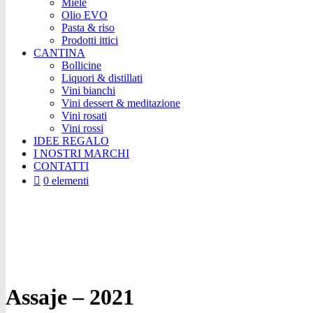
Miele
Olio EVO
Pasta & riso
Prodotti ittici
CANTINA
Bollicine
Liquori & distillati
Vini bianchi
Vini dessert & meditazione
Vini rosati
Vini rossi
IDEE REGALO
I NOSTRI MARCHI
CONTATTI
0 elementi
Assaje – 2021