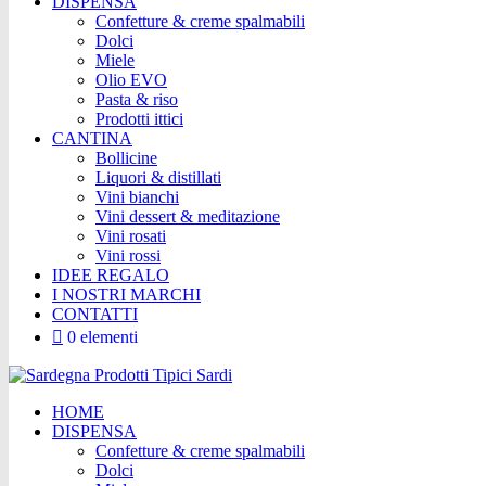
DISPENSA
Confetture & creme spalmabili
Dolci
Miele
Olio EVO
Pasta & riso
Prodotti ittici
CANTINA
Bollicine
Liquori & distillati
Vini bianchi
Vini dessert & meditazione
Vini rosati
Vini rossi
IDEE REGALO
I NOSTRI MARCHI
CONTATTI
0 elementi
HOME
DISPENSA
Confetture & creme spalmabili
Dolci