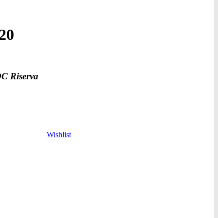
020
OC Riserva
Wishlist