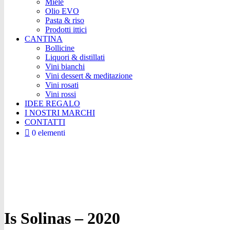
Miele
Olio EVO
Pasta & riso
Prodotti ittici
CANTINA
Bollicine
Liquori & distillati
Vini bianchi
Vini dessert & meditazione
Vini rosati
Vini rossi
IDEE REGALO
I NOSTRI MARCHI
CONTATTI
0 elementi
Is Solinas – 2020