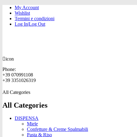
My Account
Wishlist
Termini e condizioni
Log In|Log Out
icon
Phone:
+39 070991108
+39 3351026319
All Categories
All Categories
DISPENSA
Miele
Confetture & Creme Spalmabili
Pasta & Riso