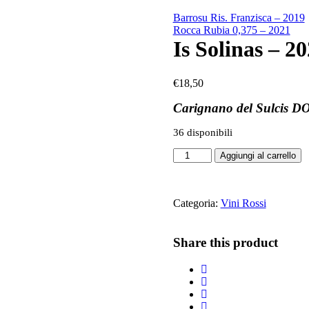
Barrosu Ris. Franzisca – 2019
Rocca Rubia 0,375 – 2021
Is Solinas – 2
€
18,50
Carignano del Sulcis D
36 disponibili
Is
Aggiungi al carrello
Solinas
-
2020
quantità
Categoria:
Vini Rossi
Share this product