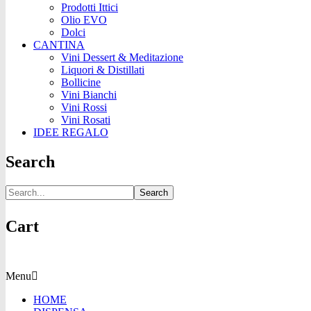
Prodotti Ittici
Olio EVO
Dolci
CANTINA
Vini Dessert & Meditazione
Liquori & Distillati
Bollicine
Vini Bianchi
Vini Rossi
Vini Rosati
IDEE REGALO
Search
Search
Cart
Menu
HOME