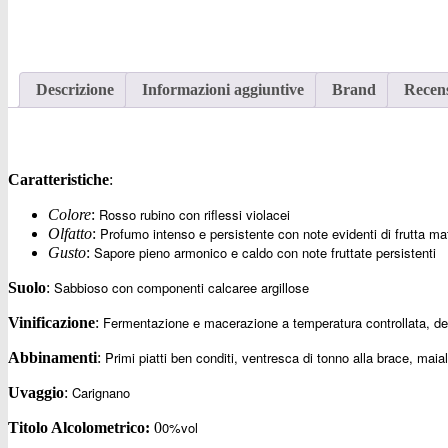
Descrizione
Informazioni aggiuntive
Brand
Recens
Caratteristiche
:
Rosso rubino con riflessi violacei
Colore
:
Profumo intenso e persistente con note evidenti di frutta ma
Olfatto
:
Sapore pieno armonico e caldo con note fruttate persistenti
Gusto
:
Sabbioso con componenti calcaree argillose
Suolo
:
Fermentazione e macerazione a temperatura controllata, del
Vinificazione
:
Primi piatti ben conditi, ventresca di tonno alla brace, maia
Abbinamenti
:
Carignano
Uvaggio
:
0%vol
Titolo Alcolometrico:
0